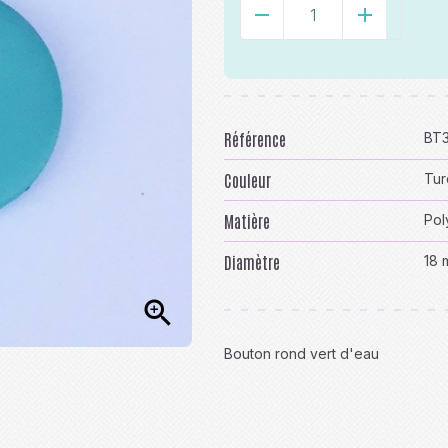
-
+
Référence
BT
Couleur
Tur
Matière
Pol
Diamètre
18 

Bouton rond vert d'eau