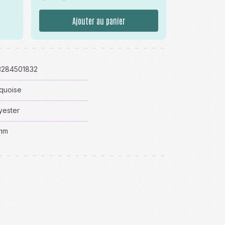
Ajouter au panier
3284501832
quoise
yester
mm