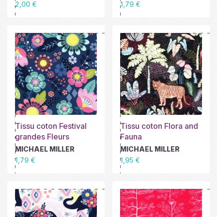
Prix
Prix
2,00 €
1,79 €
Tissu coton Festival
Tissu coton Flora and
grandes Fleurs
Fauna
MICHAEL MILLER
MICHAEL MILLER
Prix
Prix
1,79 €
1,95 €