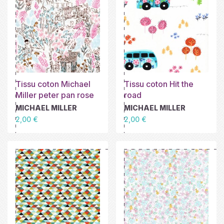
Tissu coton Michael
Tissu coton Hit the
Miller peter pan rose
road
MICHAEL MILLER
MICHAEL MILLER
Prix
Prix
2,00 €
2,00 €