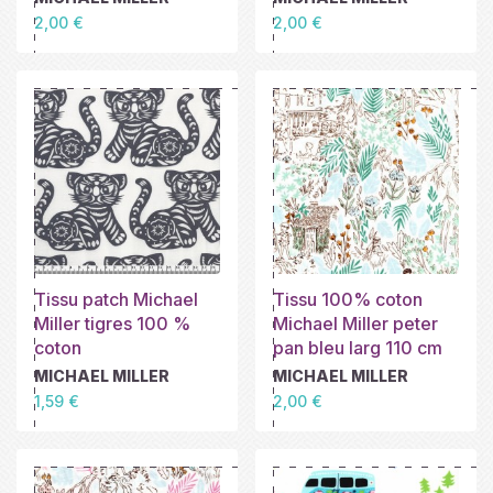
Prix
Prix
2,00 €
2,00 €
Tissu patch Michael
Tissu 100% coton
Miller tigres 100 %
Michael Miller peter
coton
pan bleu larg 110 cm
MICHAEL MILLER
MICHAEL MILLER
Prix
Prix
1,59 €
2,00 €