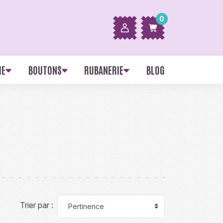
0
IE
BOUTONS
RUBANERIE
BLOG
Trier par :