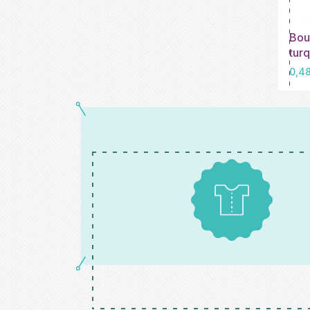
Bou
tur
Prix
0,4
Patrons