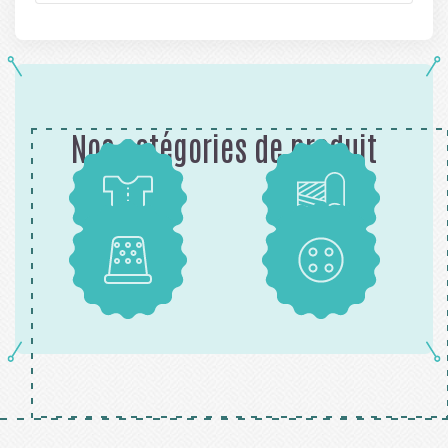
Nos catégories de produit
Patrons
Tissus
Mercerie
Boutons