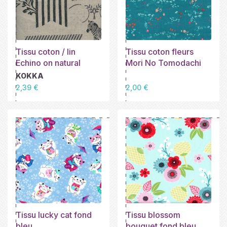
Tissu coton / lin
Tissu coton fleurs
Echino on natural
Mori No Tomodachi
KOKKA
Prix
Prix
2,39 €
2,00 €
Tissu lucky cat fond
Tissu blossom
bleu
bouquet fond bleu