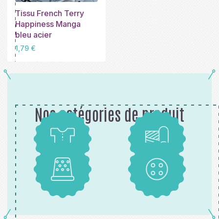
Tissu French Terry
Happiness Manga
bleu acier
Prix
1,79 €
Nos catégories de produit
Patrons
Tissus
Mercerie
Boutons