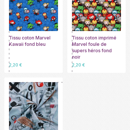
Tissu coton Marvel
Tissu coton imprimé
Kawaii fond bleu
Marvel foule de
supers héros fond
noir
Prix
Prix
2,20 €
2,20 €