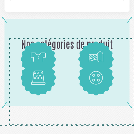
Nos catégories de produit
Patrons
Tissus
Mercerie
Boutons