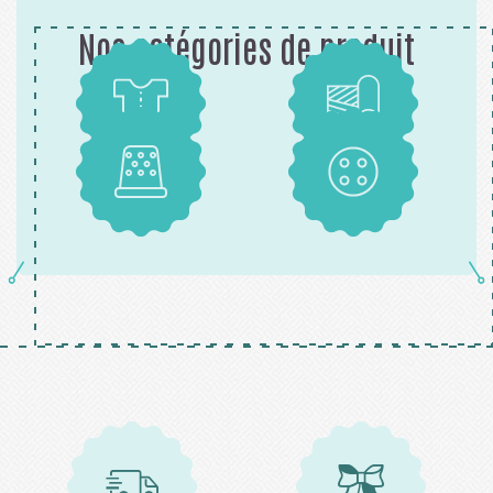
Nos catégories de produit
Patrons
Tissus
Mercerie
Boutons