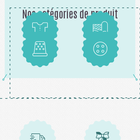
Nos catégories de produit
Patrons
Tissus
Mercerie
Boutons