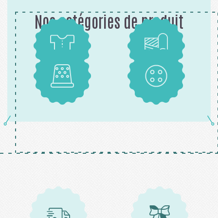
Nos catégories de produit
Patrons
Tissus
Mercerie
Boutons