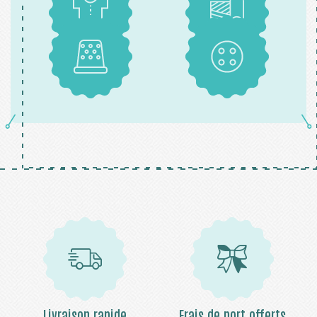
Patrons
Tissus
Mercerie
Boutons
Livraison rapide
Frais de port offerts