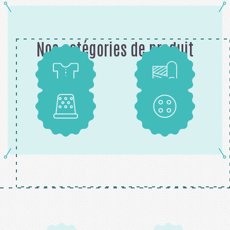
Nos catégories de produit
Patrons
Tissus
Mercerie
Boutons