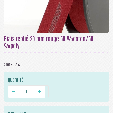
Biais replié 20 mm rouge 50 %coton/50
%poly
Stock :
84
Quantité
-
+