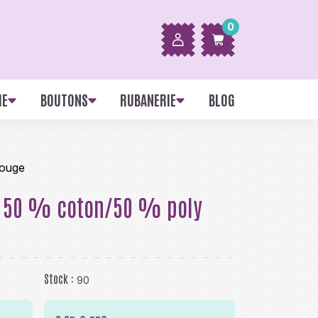
0
IE
BOUTONS
RUBANERIE
BLOG
rouge
m 50 % coton/50 % poly
Stock :
90