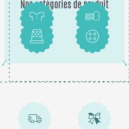
Nos catégories de produit
Patrons
Tissus
Mercerie
Boutons