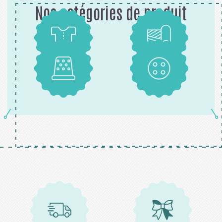
Nos catégories de produit
Patrons
Tissus
Mercerie
Boutons