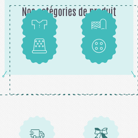
Nos catégories de produit
Patrons
Tissus
Mercerie
Boutons