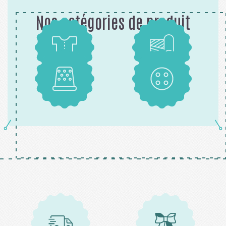
Nos catégories de produit
Patrons
Tissus
Mercerie
Boutons