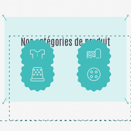
Nos catégories de produit
Patrons
Tissus
Mercerie
Boutons