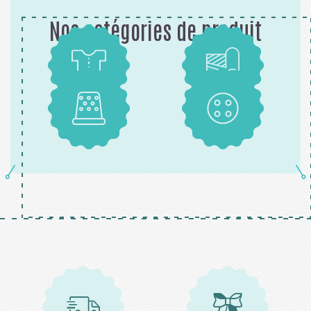
Nos catégories de produit
Patrons
Tissus
Mercerie
Boutons