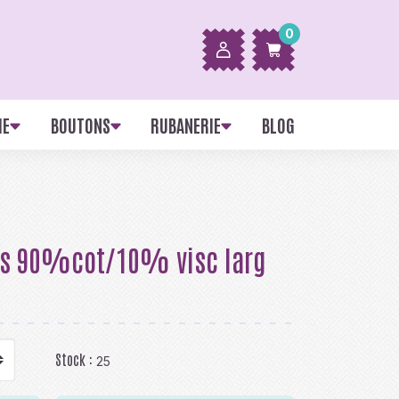
0
IE
BOUTONS
RUBANERIE
BLOG
tes 90%cot/10% visc larg
Stock :
25