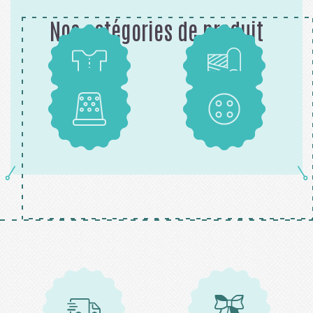
Nos catégories de produit
Patrons
Tissus
Mercerie
Boutons