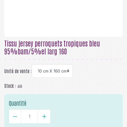
Tissu jersey perroquets tropiques bleu
95%bam/5%el larg 160
Unité de vente :
Stock :
48
Quantité
-
+