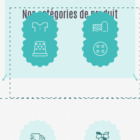
Nos catégories de produit
Patrons
Tissus
Mercerie
Boutons