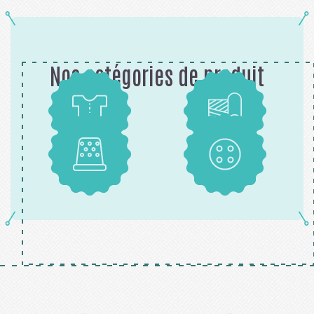
Nos catégories de produit
Patrons
Tissus
Mercerie
Boutons