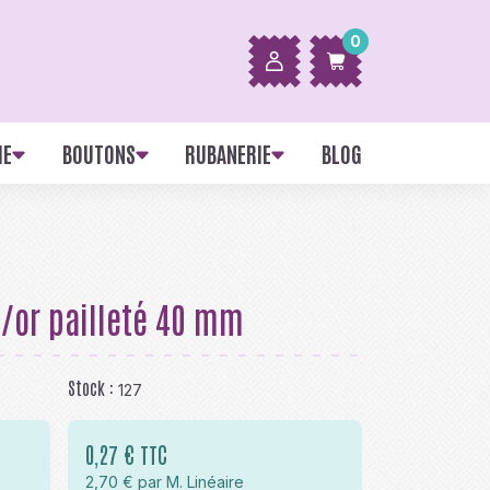
0
IE
BOUTONS
RUBANERIE
BLOG
e/or pailleté 40 mm
Stock :
127
0,27 € TTC
2,70 € par M. Linéaire