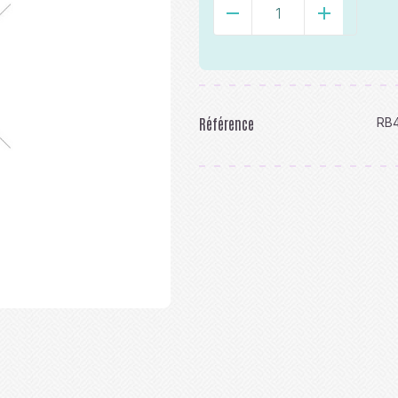
-
+
Référence
RB