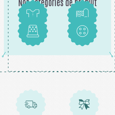
Nos catégories de produit
Patrons
Tissus
Mercerie
Boutons