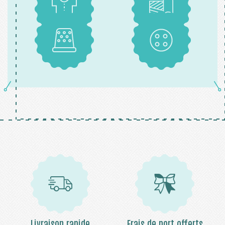
Patrons
Tissus
Mercerie
Boutons
Livraison rapide
Frais de port offerts