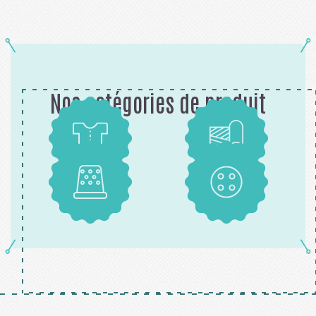
Nos catégories de produit
Patrons
Tissus
Mercerie
Boutons