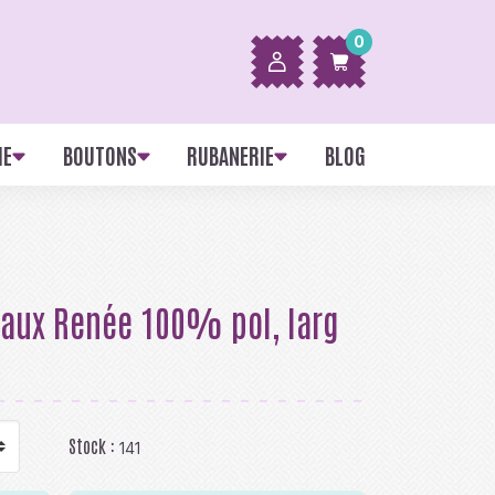
0
IE
BOUTONS
RUBANERIE
BLOG
eaux Renée 100% pol, larg
Stock :
141