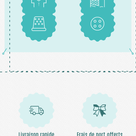
Patrons
Tissus
Mercerie
Boutons
Livraison rapide
Frais de port offerts