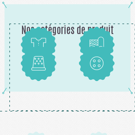
Nos catégories de produit
Patrons
Tissus
Mercerie
Boutons