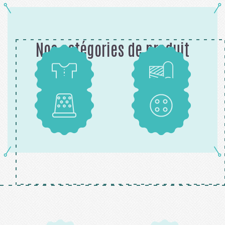
Nos catégories de produit
Patrons
Tissus
Mercerie
Boutons