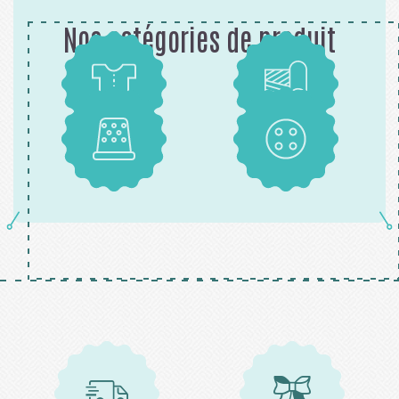
Nos catégories de produit
Patrons
Tissus
Mercerie
Boutons