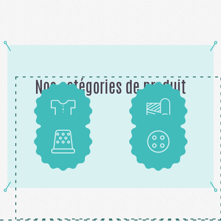
Nos catégories de produit
Patrons
Tissus
Mercerie
Boutons