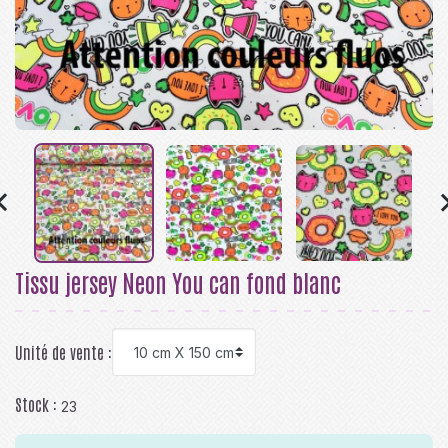

Tissu jersey Neon You can fond blanc
Unité de vente :
Stock :
23