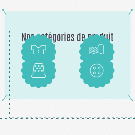
Nos catégories de produit
Patrons
Tissus
Mercerie
Boutons