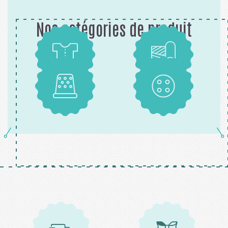
Nos catégories de produit
Patrons
Tissus
Mercerie
Boutons