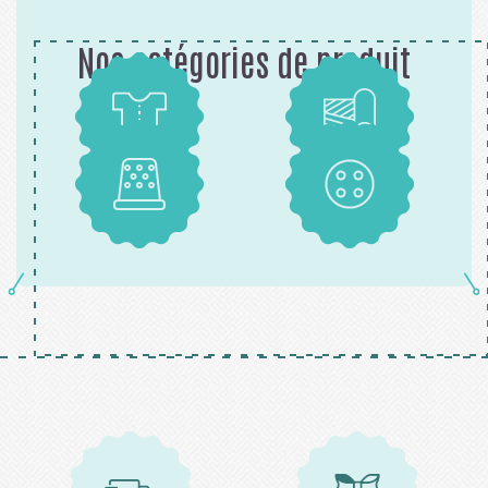
Nos catégories de produit
Patrons
Tissus
Mercerie
Boutons