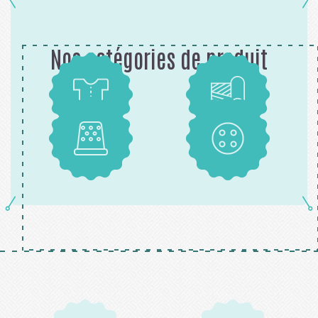
Nos catégories de produit
Patrons
Tissus
Mercerie
Boutons