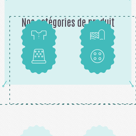
Nos catégories de produit
Patrons
Tissus
Mercerie
Boutons