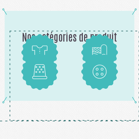
Nos catégories de produit
Patrons
Tissus
Mercerie
Boutons