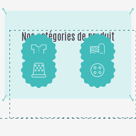
Nos catégories de produit
Patrons
Tissus
Mercerie
Boutons