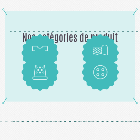
Nos catégories de produit
Patrons
Tissus
Mercerie
Boutons