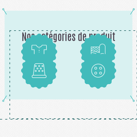
Nos catégories de produit
Patrons
Tissus
Mercerie
Boutons