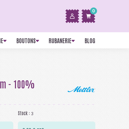
0
IE
BOUTONS
RUBANERIE
BLOG
 m - 100%
Stock :
3