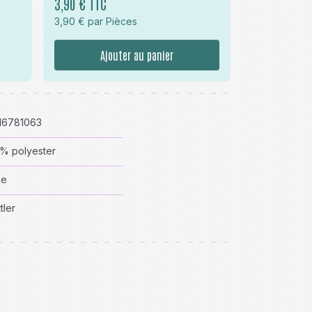
3,90 € TTC
3,90 € par Pièces
Ajouter au panier
16781063
% polyester
se
tler