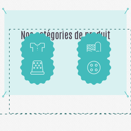
Nos catégories de produit
Patrons
Tissus
Mercerie
Boutons