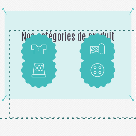
Nos catégories de produit
Patrons
Tissus
Mercerie
Boutons