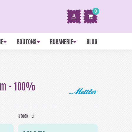
0
IE
BOUTONS
RUBANERIE
BLOG
 m - 100%
Stock :
2