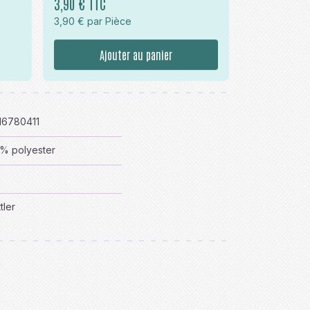
3,90 € TTC
3,90 € par Pièce
Ajouter au panier
16780411
% polyester
s
tler