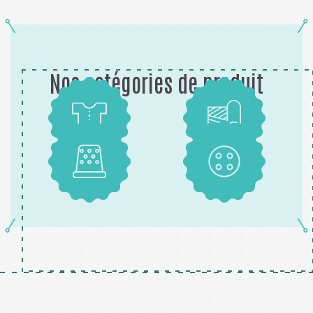
Nos catégories de produit
Patrons
Tissus
Mercerie
Boutons