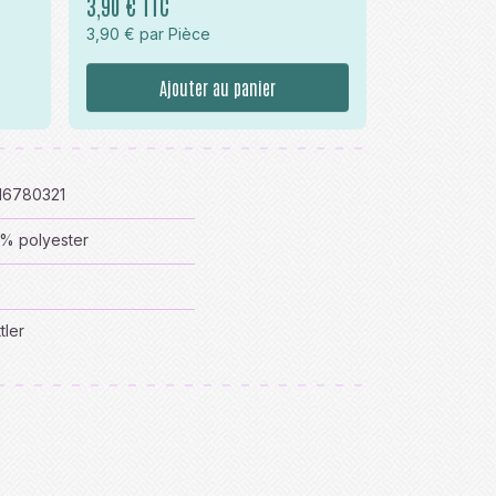
3,90 € TTC
3,90 € par Pièce
Ajouter au panier
16780321
% polyester
s
tler