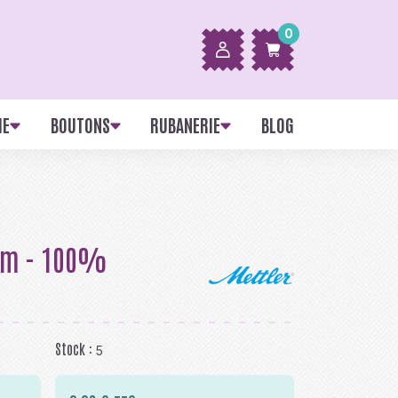
0
IE
BOUTONS
RUBANERIE
BLOG
 m - 100%
Stock :
5