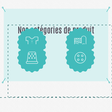
Nos catégories de produit
Patrons
Tissus
Mercerie
Boutons