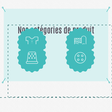
Nos catégories de produit
Patrons
Tissus
Mercerie
Boutons