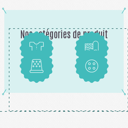
Nos catégories de produit
Patrons
Tissus
Mercerie
Boutons